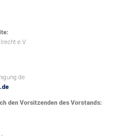
ite:
lrecht e.V.
nigung.de
.de
rch den Vorsitzenden des Vorstands: