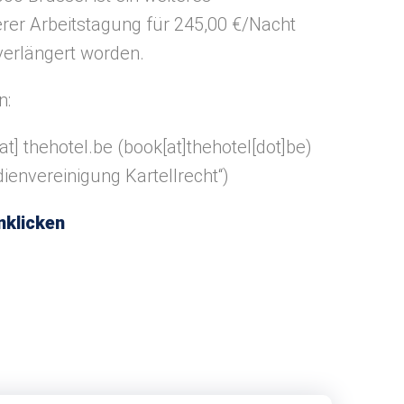
rer Arbeitstagung für 245,00 €/Nacht
erlängert worden.
n:
at]
thehotel.be
(book[at]thehotel[dot]be)
ienvereinigung Kartellrecht“)
nklicken